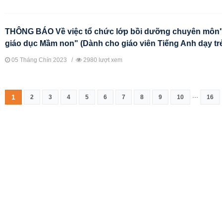
THÔNG BÁO Về việc tổ chức lớp bồi dưỡng chuyên môn
giáo dục Mầm non" (Dành cho giáo viên Tiếng Anh dạy tr
05 Tháng Chín 2023 /
2980 lượt xem
...
1
2
3
4
5
6
7
8
9
10
16