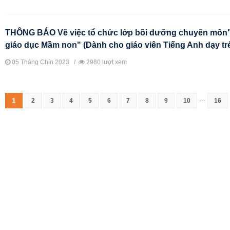
THÔNG BÁO Về việc tổ chức lớp bồi dưỡng chuyên môn
giáo dục Mầm non" (Dành cho giáo viên Tiếng Anh dạy tr
05 Tháng Chín 2023 /
2980 lượt xem
...
1
2
3
4
5
6
7
8
9
10
16