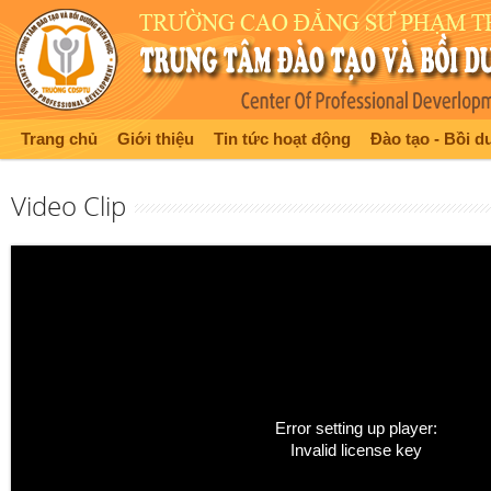
Trang chủ
Giới thiệu
Tin tức hoạt động
Đào tạo - Bồi 
Video Clip
Error setting up player:
Invalid license key