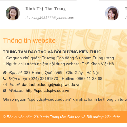
Đinh Thị Thu Trang
thutrang2091***@yahoo.com
d
Thông tin website
TRUNG TÂM ĐÀO TẠO VÀ BỒI DƯỠNG KIẾN THỨC
+ Cơ quan chủ quản: Trường Cao đẳng Sư phạm Trung ương.
+ Người chịu trách nhiệm nội dung website: ThS Khoa Việt Hà
Địa chỉ:
387 Hoàng Quốc Việt - Cầu Giấy - Hà Nội.
Điện thoại:
(024) 32191570 - Hotline: 0969.11.33.68 .
Email:
daotaoboiduong@cdsptw.edu.vn
Website:
http://cpd.cdsptw.edu.vn
Ghi rõ nguồn "cpd.cdsptw.edu.edu.vn" khi phát hành lại thông tin từ 
© Bản quyền năm 2019 của Trung tâm Đào tạo và Bồi dưỡng kiến thức