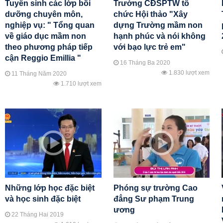
Tuyển sinh các lớp bồi
Trường CĐSPTW tổ
dưỡng chuyên môn,
chức Hội thảo "Xây
nghiệp vụ: " Tổng quan
dựng Trường mầm non
về giáo dục mầm non
hạnh phúc và nói không
theo phương pháp tiếp
với bạo lực trẻ em"
cận Reggio Emillia "
16 Tháng Ba 2020
1.830 lượt xem
11 Tháng Năm 2020
1.710 lượt xem
Những lớp học đặc biệt
Phóng sự trường Cao
và học sinh đặc biệt
đẳng Sư phạm Trung
ương
22 Tháng Hai 2019