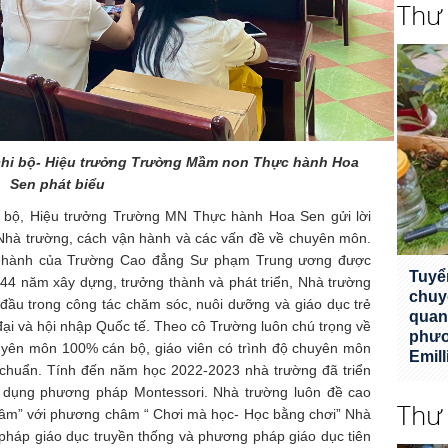
Thư
 chi bộ- Hiệu trưởng Trường Mầm non Thực hành Hoa
Sen phát biểu
i bộ, Hiệu trưởng Trường MN Thực hành Hoa Sen gửi lời
về Nhà trường, cách vận hành và các vấn đề về chuyên môn.
 hành của Trường Cao đẳng Sư phạm Trung ương được
Tuyể
 44 năm xây dựng, trưởng thành và phát triển, Nhà trường
chuy
đầu trong công tác chăm sóc, nuôi dưỡng và giáo dục trẻ
quan
ại và hội nhập Quốc tế. Theo cô Trường luôn chú trọng về
phươ
uyên môn 100% cán bộ, giáo viên có trình độ chuyên môn
Emill
n chuẩn. Tính đến năm học 2022-2023 nhà trường đã triển
g dụng phương pháp Montessori. Nhà trường luôn đề cao
Thư
g tâm” với phương châm “ Chơi mà học- Học bằng chơi” Nhà
 pháp giáo dục truyền thống và phương pháp giáo dục tiên