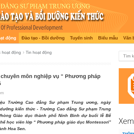
oạt động
Đào tạo - Bồi dưỡng
Tuyển sinh
Biểu mẫu
Văn 
c hoạt động
Tin hoạt động
 chuyên môn nghiệp vụ " Phương pháp
5
em
iệu Trường Cao đẳng Sư phạm Trung ương, ngày
i dưỡng kiến thức - Trường Cao đẳng Sư phạm Trung
hòng Giáo dục thành phố Ninh Bình dự buổi lễ Bế
Xe
thể học viên lớp “ Phương pháp giáo dục Montessori”
ành Hoa Sen.