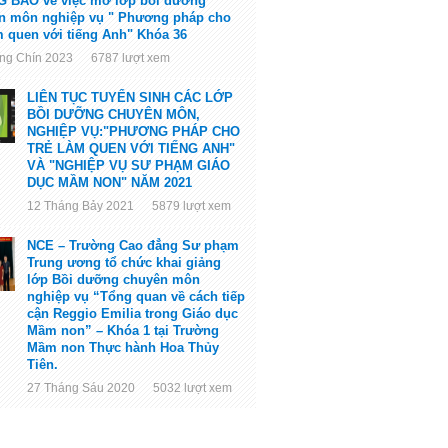
 BÁO về việc mở lớp bồi dưỡng
n môn nghiệp vụ " Phương pháp cho
àm quen với tiếng Anh" Khóa 36
́ng Chín 2023 6787 lượt xem
LIÊN TỤC TUYỂN SINH CÁC LỚP
BỒI DƯỠNG CHUYÊN MÔN,
NGHIỆP VỤ:"PHƯƠNG PHÁP CHO
TRẺ LÀM QUEN VỚI TIẾNG ANH"
VÀ "NGHIỆP VỤ SƯ PHẠM GIÁO
DỤC MẦM NON" NĂM 2021
12 Tháng Bảy 2021 5879 lượt xem
NCE – Trường Cao đẳng Sư phạm
Trung ương tổ chức khai giảng
lớp Bồi dưỡng chuyên môn
nghiệp vụ “Tổng quan về cách tiếp
cận Reggio Emilia trong Giáo dục
Mầm non” – Khóa 1 tại Trường
Mầm non Thực hành Hoa Thủy
Tiên.
27 Tháng Sáu 2020 5032 lượt xem