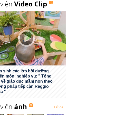
 viện
Video Clip
n sinh các lớp bồi dưỡng
ên môn, nghiệp vụ: " Tổng
 về giáo dục mầm non theo
ng pháp tiếp cận Reggio
ia "
 viện
ảnh
Tất cả