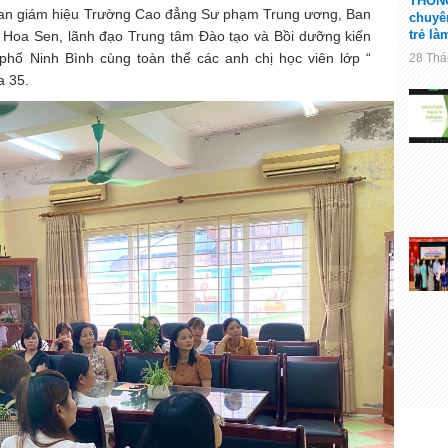
THÔNG
 Ban giám hiệu Trường Cao đẳng Sư phạm Trung ương,
Ban
chuyê
trẻ l
 Hoa Sen,
lãnh đạo Trung tâm Đào tạo và Bồi dưỡng kiến
phố Ninh Bình cùng toàn thể các anh chị học viên lớp “
28 Tha
a 35.