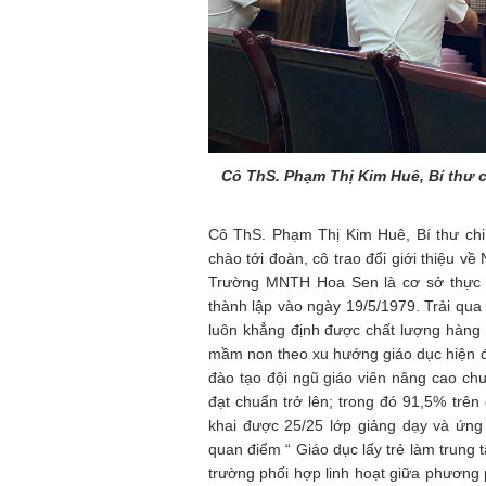
Cô ThS. Phạm Thị Kim Huê, Bí thư
Cô ThS. Phạm Thị Kim Huê, Bí thư ch
chào tới đoàn, cô trao đổi giới thiệu 
Trường MNTH Hoa Sen là cơ sở thực
thành lập vào ngày 19/5/1979. Trải qua
luôn khẳng định được chất lượng hàng 
mầm non theo xu hướng giáo dục hiện đ
đào tạo đội ngũ giáo viên nâng cao ch
đạt chuẩn trở lên; trong đó 91,5% trê
khai được 25/25 lớp giảng dạy và ứn
quan điểm “ Giáo dục lấy trẻ làm trun
trường phối hợp linh hoạt giữa phương