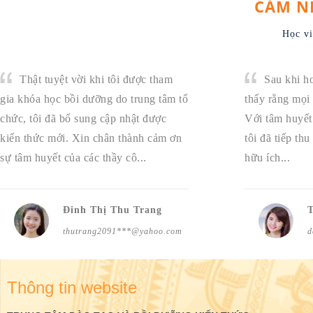
CẢM N
Học vi
Thật tuyệt vời khi tôi được tham
Sau khi ho
gia khóa học bồi dưỡng do trung tâm tổ
thấy rằng mọi 
chức, tôi đã bổ sung cập nhật được
Với tâm huyết 
kiến thức mới. Xin chân thành cảm ơn
tôi đã tiếp th
sự tâm huyết của các thầy cô...
hữu ích...
Đinh Thị Thu Trang
thutrang2091***@yahoo.com
d
Thông tin website