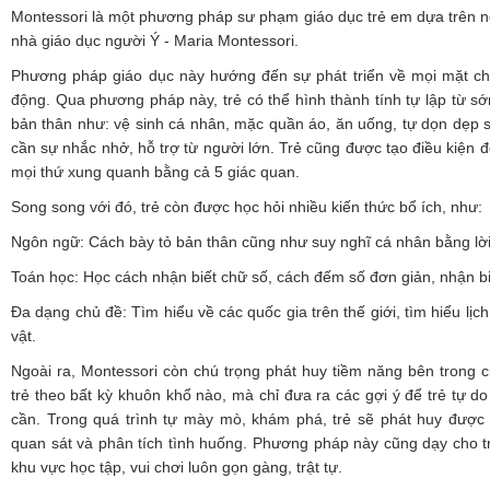
Montessori là một phương pháp sư phạm giáo dục trẻ em dựa trên n
nhà giáo dục người Ý - Maria Montessori.
Phương pháp giáo dục này hướng đến sự phát triển về mọi mặt ch
động. Qua phương pháp này, trẻ có thể hình thành tính tự lập từ s
bản thân như: vệ sinh cá nhân, mặc quần áo, ăn uống, tự dọn dẹp 
cần sự nhắc nhở, hỗ trợ từ người lớn. Trẻ cũng được tạo điều kiện đ
mọi thứ xung quanh bằng cả 5 giác quan.
Song song với đó, trẻ còn được học hỏi nhiều kiến thức bổ ích, như:
Ngôn ngữ: Cách bày tỏ bản thân cũng như suy nghĩ cá nhân bằng lời 
Toán học: Học cách nhận biết chữ số, cách đếm số đơn giản, nhận bi
Đa dạng chủ đề: Tìm hiểu về các quốc gia trên thế giới, tìm hiểu lị
vật.
Ngoài ra, Montessori còn chú trọng phát huy tiềm năng bên trong 
trẻ theo bất kỳ khuôn khổ nào, mà chỉ đưa ra các gợi ý để trẻ tự do 
cần. Trong quá trình tự mày mò, khám phá, trẻ sẽ phát huy được
quan sát và phân tích tình huống. Phương pháp này cũng dạy cho trẻ 
khu vực học tập, vui chơi luôn gọn gàng, trật tự.