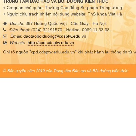
TRUNG TÂM ĐÀO TẠO VÀ BỒI DƯỠNG KIẾN THỨC
+ Cơ quan chủ quản: Trường Cao đẳng Sư phạm Trung ương.
+ Người chịu trách nhiệm nội dung website: ThS Khoa Việt Hà
Địa chỉ:
387 Hoàng Quốc Việt - Cầu Giấy - Hà Nội.
Điện thoại:
(024) 32191570 - Hotline: 0969.11.33.68 .
Email:
daotaoboiduong@cdsptw.edu.vn
Website:
http://cpd.cdsptw.edu.vn
Ghi rõ nguồn "cpd.cdsptw.edu.edu.vn" khi phát hành lại thông tin từ 
© Bản quyền năm 2019 của Trung tâm Đào tạo và Bồi dưỡng kiến thức