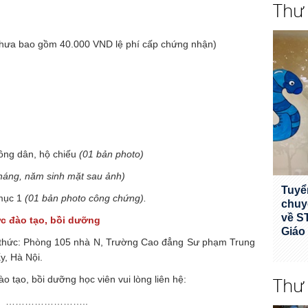
Thư
chưa bao gồm 40.000 VND lệ phí cấp chứng nhận)
ông dân, hộ chiếu
(01 bản photo)
 tháng, năm sinh mặt sau ảnh)
Tuyể
 mục 1
(01 bản photo công chứng).
chuy
về S
ức đào tạo, bồi dưỡng
Giáo
n thức: Phòng 105 nhà N, Trường Cao đẳng Sư phạm Trung
y, Hà Nội.
Thư
ào tạo, bồi dưỡng học viên vui lòng liên hệ:
line: ……………………..