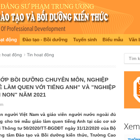
oạt động
Đào tạo - Bồi dưỡng
Tuyển sinh
Biểu mẫu
Văn 
c hoạt động
Tin hoạt động
 LỚP BỒI DƯỠNG CHUYÊN MÔN, NGHIỆP
 LÀM QUEN VỚI TIẾNG ANH" VÀ "NGHIỆP
 NON" NĂM 2021
em
n người Việt Nam và giáo viên người nước ngoài đủ
g cho trẻ mẫu giáo làm quen tiếng Anh tại các cơ sở
Xe
i Thông tư 50/2020/TT-BGDĐT ngày 31/12/2020 của Bộ
ung tâm Đào tạo và Bồi dưỡng kiến thức, Trường Cao