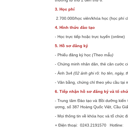
thường từ thứ 2 đến thứ 6.
3. Học phí
2.700.000/học viên/khóa học (học phí 
4. Hình thức đào tạo
- Học trực tiếp hoặc trực tuyến (online)
5
.
Hồ
sơ đăng ký
- Phiếu đăng ký học
(Theo mẫu)
- Chứng minh nhân dân, thẻ căn cước c
- Ảnh 3x4
(02 ảnh ghi rõ: họ tên, ngày,
- Văn bằng, chứng chỉ theo yêu cầu tại
6
.
Tiếp nhận hồ sơ đăng ký và tổ ch
- Trung tâm Đào tạo và Bồi dưỡng kiế
ương, số 387 Hoàng Quốc Việt, Cầu Giấ
- Mọi thông tin về khóa học và tổ chức đ
+ Điện thoại: 0243.2191570 Hot