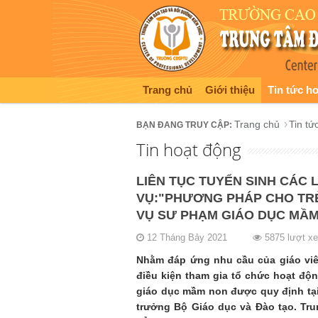
Trang chủ
Giới thiệu
Tin tức h
Trang chủ
Tin tứ
Tin hoạt động
LIÊN TỤC TUYỂN SINH CÁC
VỤ:"PHƯƠNG PHÁP CHO TRẺ
VỤ SƯ PHẠM GIÁO DỤC MẦM
12 Tháng Bảy 2021
5875 lượt x
Nhằm đáp ứng nhu cầu của giáo viê
điều kiện tham gia tổ chức hoạt độn
giáo dục mầm non được quy định tạ
trưởng Bộ Giáo dục và Đào tạo. Tr