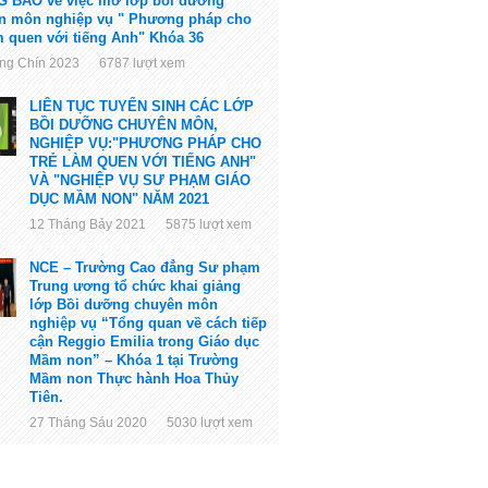
 BÁO về việc mở lớp bồi dưỡng
n môn nghiệp vụ " Phương pháp cho
àm quen với tiếng Anh" Khóa 36
́ng Chín 2023 6787 lượt xem
LIÊN TỤC TUYỂN SINH CÁC LỚP
BỒI DƯỠNG CHUYÊN MÔN,
NGHIỆP VỤ:"PHƯƠNG PHÁP CHO
TRẺ LÀM QUEN VỚI TIẾNG ANH"
VÀ "NGHIỆP VỤ SƯ PHẠM GIÁO
DỤC MẦM NON" NĂM 2021
12 Tháng Bảy 2021 5875 lượt xem
NCE – Trường Cao đẳng Sư phạm
Trung ương tổ chức khai giảng
lớp Bồi dưỡng chuyên môn
nghiệp vụ “Tổng quan về cách tiếp
cận Reggio Emilia trong Giáo dục
Mầm non” – Khóa 1 tại Trường
Mầm non Thực hành Hoa Thủy
Tiên.
27 Tháng Sáu 2020 5030 lượt xem