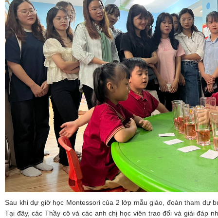
Sau khi dự giờ học Montessori của 2 lớp mẫu giáo, đoàn tham dự buổ
Tại đây, các Thầy cô và các anh chị học viên trao đổi và giải đáp n