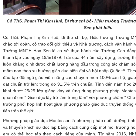
Cô ThS. Phạm Thị Kim Huê, Bí thư chi bộ- Hiệu trưởng Trườ
Sen phát biểu
Cô ThS. Phạm Thị Kim Huê, Bí thư chi bộ, Hiệu trưởng Trường M
chào tới đoàn, cô trao đổi giới thiệu về Nhà trường, cách vận hành
Trường MNTH Hoa Sen là cơ sở thực hành của Trường Cao đẳn
thành lập vào ngày 19/5/1979. Trải qua 44 năm xây dựng, trưởng th
luôn khẳng định được chất lượng hàng đầu trong công tác chăm sóc
mầm non theo xu hướng giáo dục hiện đại và hội nhập Quốc tế. The
đào tạo đội ngũ giáo viên nâng cao chuyên môn 100% cán bộ, giáo
đạt chuẩn trở lên; trong đó 91,5% trên chuẩn. Tính đến năm học 2
khai được 25/25 lớp giảng dạy và ứng dụng phương pháp Montess
quan điểm “ Giáo dục lấy trẻ làm trung tâm” với phương châm “ Ch
trường phối hợp linh hoạt giữa phương pháp giáo dục truyền thống
tiến trên thế giới.
Phương pháp giáo dục Montessori là phương pháp nuôi dưỡng tình 
và khuyến khích sự độc lập bằng cách cung cấp một môi trường hoạ
em có thể học tập theo cách riêng của mình. Từ năm 2016, Nh