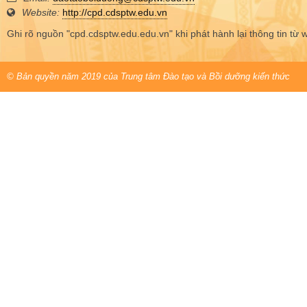
Website:
http://cpd.cdsptw.edu.vn
Ghi rõ nguồn "cpd.cdsptw.edu.edu.vn" khi phát hành lại thông tin từ 
© Bản quyền năm 2019 của Trung tâm Đào tạo và Bồi dưỡng kiến thức