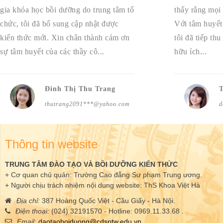
gia khóa học bồi dưỡng do trung tâm tổ
thấy rằng mọi 
chức, tôi đã bổ sung cập nhật được
Với tâm huyết 
kiến thức mới. Xin chân thành cảm ơn
tôi đã tiếp th
sự tâm huyết của các thầy cô...
hữu ích...
Đinh Thị Thu Trang
thutrang2091***@yahoo.com
d
Thông tin website
TRUNG TÂM ĐÀO TẠO VÀ BỒI DƯỠNG KIẾN THỨC
+ Cơ quan chủ quản: Trường Cao đẳng Sư phạm Trung ương.
+ Người chịu trách nhiệm nội dung website: ThS Khoa Việt Hà
Địa chỉ:
387 Hoàng Quốc Việt - Cầu Giấy - Hà Nội.
Điện thoại:
(024) 32191570 - Hotline: 0969.11.33.68 .
Email:
daotaoboiduong@cdsptw.edu.vn