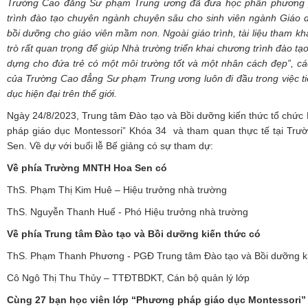
Trường Cao đẳng Sư phạm Trung ương đã đưa học phần phương 
trình đào tạo chuyên ngành chuyên sâu cho sinh viên ngành Giáo
bồi dưỡng cho giáo viên mầm non. Ngoài giáo trình, tài liệu tham kh
trò rất quan trọng để giúp Nhà trường triển khai chương trình đào tạo 
dựng cho đứa trẻ có một môi trường tốt và một nhân cách đẹp”, 
của Trường Cao đẳng Sư phạm Trung ương luôn đi đầu trong việc t
dục hiện đại trên thế giới.
Ngày 24/8/2023, Trung tâm Đào tạo và Bồi dưỡng kiến thức tổ chức
pháp giáo dục Montessori” Khóa 34 và tham quan thực tế tại T
Sen. Về dự với buổi lễ Bế giảng có sự tham dự:
Về phía Trường MNTH Hoa Sen có
ThS. Phạm Thị Kim Huê – Hiệu trưởng nhà trường
ThS. Nguyễn Thanh Huế - Phó Hiệu trưởng nhà trường
Về phía Trung tâm Đào tạo và Bồi dưỡng kiến thức có
ThS. Phạm Thanh Phương - PGĐ Trung tâm Đào tạo và Bồi dưỡng k
Cô Ngô Thị Thu Thủy – TTĐTBDKT, Cán bộ quản lý lớp
Cùng 27 bạn học viên lớp “Phương pháp giáo dục Montessori” 